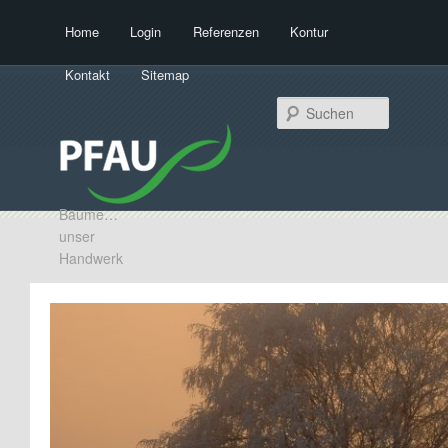
Hauptmenü
Home
Login
Referenzen
Kontur
Zum Inhalt wechseln
Zum sekundären Inhalt wechseln
Kontakt
Sitemap
Suchen
Bäume…
unser
Handwerk