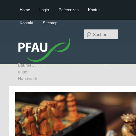
Hauptmenü
Home
Login
Referenzen
Kontur
Zum Inhalt wechseln
Zum sekundären Inhalt wechseln
Kontakt
Sitemap
Suchen
Bäume…
unser
Handwerk