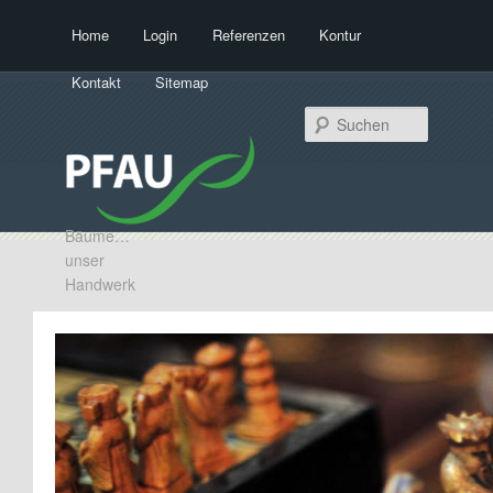
Hauptmenü
Home
Login
Referenzen
Kontur
Zum Inhalt wechseln
Zum sekundären Inhalt wechseln
Kontakt
Sitemap
Suchen
Bäume…
unser
Handwerk