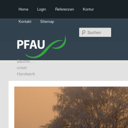
Hauptmenü
Home
Login
Referenzen
Kontur
Zum Inhalt wechseln
Zum sekundären Inhalt wechseln
Kontakt
Sitemap
Suchen
Bäume…
unser
Handwerk