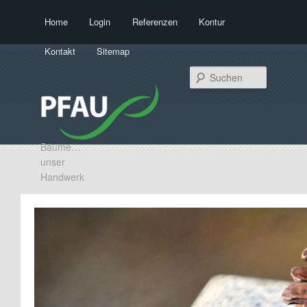
Hauptmenü
Home
Login
Referenzen
Kontur
Zum Inhalt wechseln
Zum sekundären Inhalt wechseln
Kontakt
Sitemap
Suchen
Bäume…
unser
Handwerk