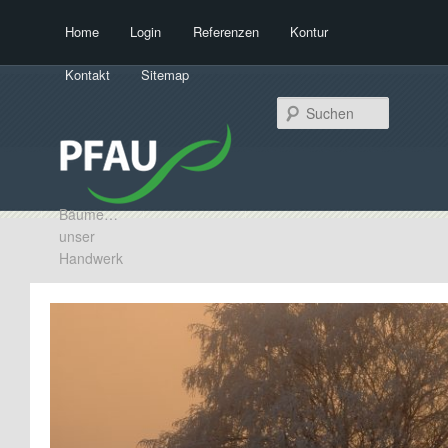
Hauptmenü
Home
Login
Referenzen
Kontur
Zum Inhalt wechseln
Zum sekundären Inhalt wechseln
Kontakt
Sitemap
Suchen
Bäume…
unser
Handwerk