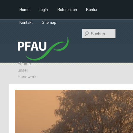
Hauptmenü
Home
Login
Referenzen
Kontur
Zum Inhalt wechseln
Zum sekundären Inhalt wechseln
Kontakt
Sitemap
Suchen
Bäume…
unser
Handwerk